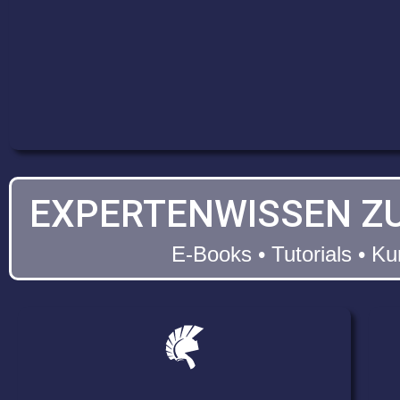
EXPERTENWISSEN ZU
E-Books • Tutorials • K