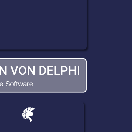
N VON DELPHI
ie Software