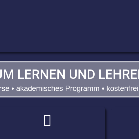
M LERNEN UND LEHRE
urse • akademisches Programm • kostenfre