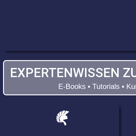
EXPERTENWISSEN ZU
E-Books • Tutorials • K