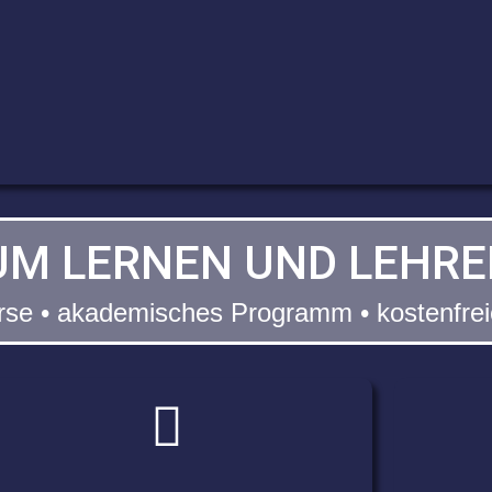
M LERNEN UND LEHRE
urse • akademisches Programm • kostenfre