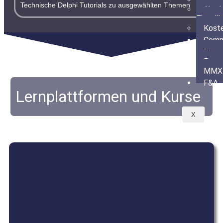
Technische Delphi Tutorials zu ausgewählten Themen
Akad
Einzelli
Koste
Comm
Blogs
Fore
MMX 
F&A
Lernplattformen und Kurse
X